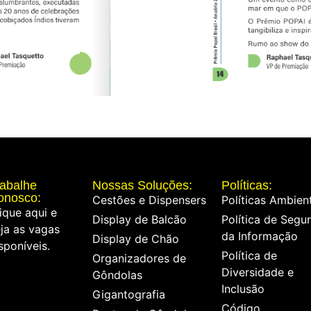
rabalhe
Nossas Soluções:
Políticas:
onosco:
Cestões e Dispensers
Políticas Ambien
ique aqui e
Display de Balcão
Política de Segu
ja as vagas
da Informação
Display de Chão
sponíveis.
Política de
Organizadores de
Diversidade e
Gôndolas
Inclusão
Gigantografia
Código