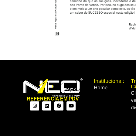
Institucional:
T
C
Home
Cl
REFERÊNCIA EM PDV
ve
di