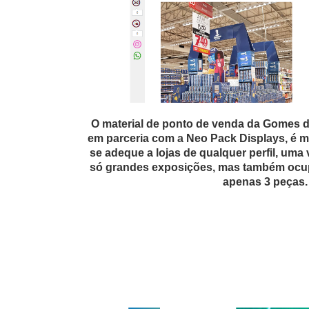
O material de ponto de venda da Gomes d
em parceria com a Neo Pack Displays, é m
se adeque a lojas de qualquer perfil, uma
, venceu
só grandes exposições, mas também ocu
 "Esse
apenas 3 peças.
iar
rtins,
das
nto da