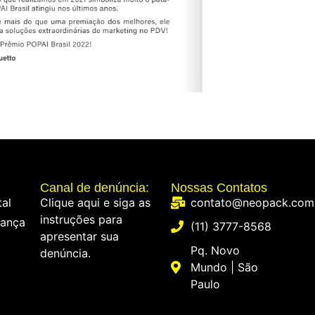
Canal de denúncia:
Nossas Contatos
tal
Clique aqui e siga as
contato@neopack.com
instruções para
rança
(11) 3777-8568
apresentar sua
Pq. Novo
denúncia.
Mundo | São
Paulo