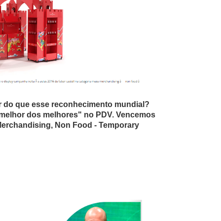
r do que esse reconhecimento mundial?
O proje
 melhor dos melhores" no PDV. Vencemos
na c
Merchandising, Non Food - Temporary
pr
exper
Di
respo