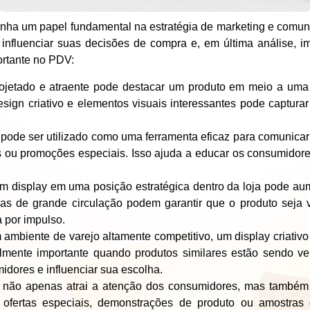
ha um papel fundamental na estratégia de marketing e comuni
, influenciar suas decisões de compra e, em última análise, 
ortante no PDV:
jetado e atraente pode destacar um produto em meio a uma 
design criativo e elementos visuais interessantes pode captur
 pode ser utilizado como uma ferramenta eficaz para comunica
vas ou promoções especiais. Isso ajuda a educar os consumidore
 display em uma posição estratégica dentro da loja pode aume
as de grande circulação podem garantir que o produto seja
 por impulso.
mbiente de varejo altamente competitivo, um display criativo
almente importante quando produtos similares estão sendo v
idores e influenciar sua escolha.
 não apenas atrai a atenção dos consumidores, mas também 
ofertas especiais, demonstrações de produto ou amostras 