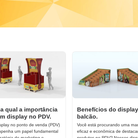
a qual a importância
Benefícios do displa
m display no PDV.
balcão.
splay no ponto de venda (PDV)
Você está procurando uma ma
penha um papel fundamental
eficaz e econômica de destaca
ratégia de marketing e
produtos no PDV? Nossos disp