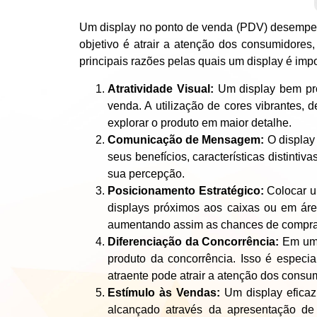
Um display no ponto de venda (PDV) desempen
objetivo é atrair a atenção dos consumidores
principais razões pelas quais um display é imp
Atratividade Visual:
Um display bem pro
venda. A utilização de cores vibrantes, 
explorar o produto em maior detalhe.
Comunicação de Mensagem:
O display
seus benefícios, características distinti
sua percepção.
Posicionamento Estratégico:
Colocar um
displays próximos aos caixas ou em áre
aumentando assim as chances de compra
Diferenciação da Concorrência:
Em um a
produto da concorrência. Isso é especi
atraente pode atrair a atenção dos consum
Estímulo às Vendas:
Um display eficaz
alcançado através da apresentação de 