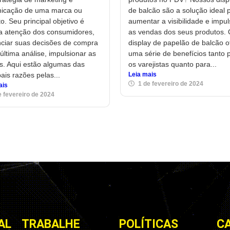
icação de uma marca ou
de balcão são a solução ideal 
o. Seu principal objetivo é
aumentar a visibilidade e impul
 a atenção dos consumidores,
as vendas dos seus produtos.
nciar suas decisões de compra
display de papelão de balcão o
última análise, impulsionar as
uma série de benefícios tanto 
s. Aqui estão algumas das
os varejistas quanto para...
pais razões pelas...
Leia mais
1 de fevereiro de 2024
ais
e fevereiro de 2024
AL
TRABALHE
POLÍTICAS
C