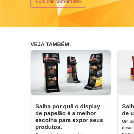
VEJA TAMBÉM:
Saiba por quê o display
Saib
de papelão é a melhor
de u
escolha para expor seus
Um di
produtos.
desem
na est