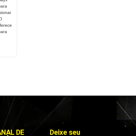
para
sionar
 O
ferece
para
ANAL DE
Deixe seu