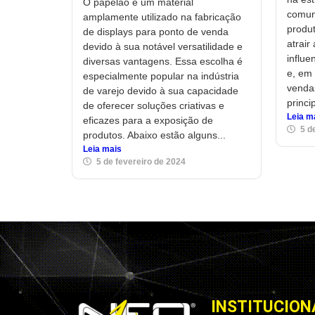
O papelão é um material
comun
amplamente utilizado na fabricação
produt
de displays para ponto de venda
atrair
devido à sua notável versatilidade e
influe
diversas vantagens. Essa escolha é
e, em 
especialmente popular na indústria
venda
de varejo devido à sua capacidade
princi
de oferecer soluções criativas e
Leia m
eficazes para a exposição de
5 d
produtos. Abaixo estão alguns...
Leia mais
5 de fevereiro de 2024
INSTITUCION