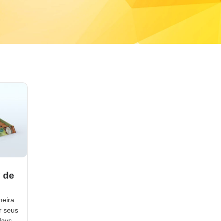
y de
neira
r seus
lays