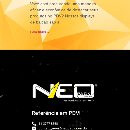
Você está procurando uma maneira
eficaz e econômica de destacar seus
produtos no PDV? Nossos displays
de balcão são a
Leia mais »
Referência em PDV!
11 3777-8568
contato_neo@neopack.com.br