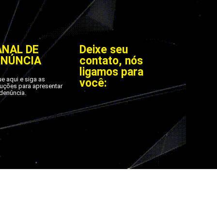
ANAL DE
Deixe seu
ENÚNCIA
contato, nós
ligamos para
ue aqui e siga as
você:
ruções para apresentar
denúncia.
os.