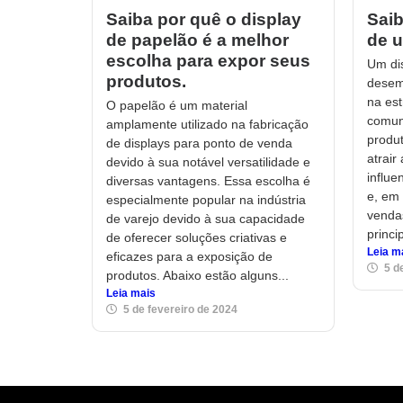
Saiba por quê o display
Saib
de papelão é a melhor
de u
escolha para expor seus
Um di
produtos.
desem
na est
O papelão é um material
comun
amplamente utilizado na fabricação
produt
de displays para ponto de venda
atrair
devido à sua notável versatilidade e
influe
diversas vantagens. Essa escolha é
e, em 
especialmente popular na indústria
venda
de varejo devido à sua capacidade
princi
de oferecer soluções criativas e
Leia m
eficazes para a exposição de
5 d
produtos. Abaixo estão alguns...
Leia mais
5 de fevereiro de 2024