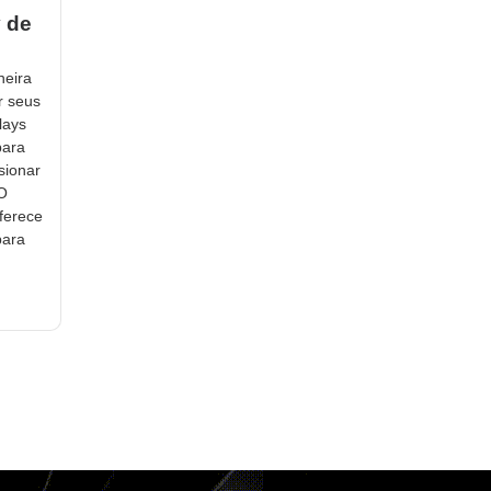
y de
neira
r seus
lays
para
sionar
 O
ferece
para