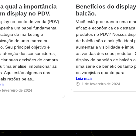
a qual a importância
Benefícios do displa
m display no PDV.
balcão.
splay no ponto de venda (PDV)
Você está procurando uma ma
penha um papel fundamental
eficaz e econômica de destaca
ratégia de marketing e
produtos no PDV? Nossos disp
icação de uma marca ou
de balcão são a solução ideal 
o. Seu principal objetivo é
aumentar a visibilidade e impul
 a atenção dos consumidores,
as vendas dos seus produtos.
nciar suas decisões de compra
display de papelão de balcão o
última análise, impulsionar as
uma série de benefícios tanto 
s. Aqui estão algumas das
os varejistas quanto para...
pais razões pelas...
Leia mais
1 de fevereiro de 2024
ais
e fevereiro de 2024