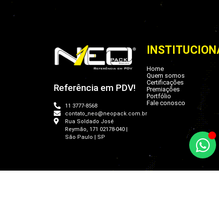
INSTITUCION
Home
Quem somos
Certificações
Referência em PDV!
Premiações
Portfólio
Fale conosco
11 3777-8568
contato_neo@neopack.com.br
Rua Soldado José
Reymão, 171 02178-040 |
São Paulo | SP
Copyright © 2026 Neo Pack Di