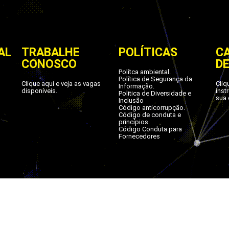
AL
TRABALHE
POLÍTICAS
C
CONOSCO
D
Polítca ambiental.
Política de Segurança da
Clique aqui e veja as vagas
Cliq
Informação.
disponíveis.
inst
Politica de Diversidade e
sua 
Inclusão
Código anticorrupção.
Código de conduta e
princípios.
Código Conduta para
Fornecedores
splays - Referência em PDV | Todos os direitos preservad