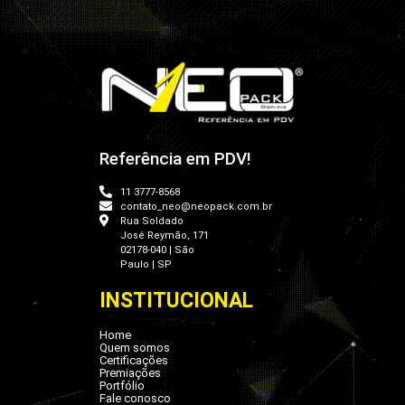
Referência em PDV!
11 3777-8568
contato_neo@neopack.com.br
Rua Soldado
José Reymão, 171
02178-040 | São
Paulo | SP
INSTITUCIONAL
Home
Quem somos
Certificações
Premiações
Portfólio
Fale conosco