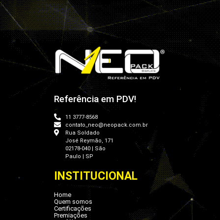
Referência em PDV!
11 3777-8568
contato_neo@neopack.com.br
Rua Soldado
José Reymão, 171
02178-040 | São
Paulo | SP
INSTITUCIONAL
Home
Quem somos
Certificações
Premiações