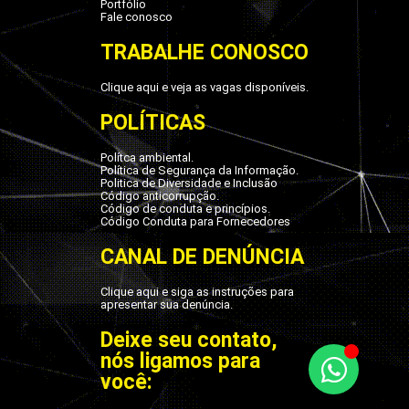
Portfólio
Fale conosco
TRABALHE CONOSCO
Clique aqui e veja as vagas disponíveis.
POLÍTICAS
Polítca ambiental.
Política de Segurança da Informação.
Politica de Diversidade e Inclusão
Código anticorrupção.
Código de conduta e princípios.
Código Conduta para Fornecedores
CANAL DE DENÚNCIA
Clique aqui e siga as instruções para
apresentar sua denúncia.
Deixe seu contato,
nós ligamos para
você: