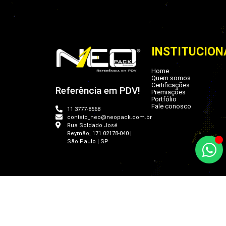
INSTITUCION
Home
Quem somos
Certificações
Referência em PDV!
Premiações
Portfólio
Fale conosco
11 3777-8568
contato_neo@neopack.com.br
Rua Soldado José
Reymão, 171 02178-040 |
São Paulo | SP
Copyright © 2026 Neo Pack Di