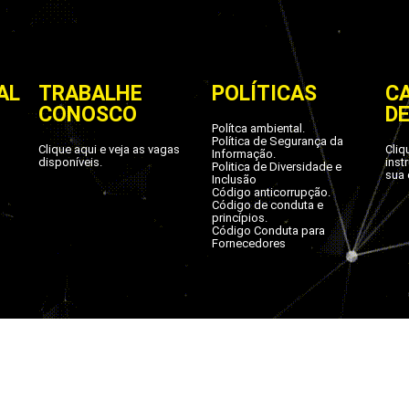
AL
TRABALHE
POLÍTICAS
C
CONOSCO
D
Polítca ambiental.
Política de Segurança da
Clique aqui e veja as vagas
Cliq
Informação.
disponíveis.
inst
Politica de Diversidade e
sua 
Inclusão
Código anticorrupção.
Código de conduta e
princípios.
Código Conduta para
Fornecedores
splays - Referência em PDV | Todos os direitos preservad