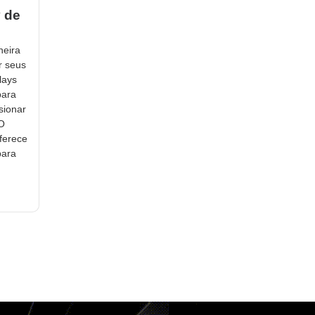
y de
neira
r seus
lays
para
sionar
 O
ferece
para