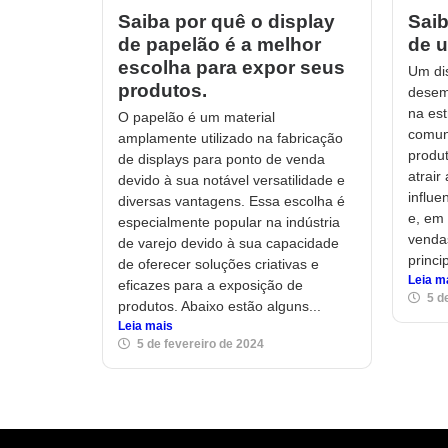
Saiba por quê o display
Saib
de papelão é a melhor
de u
escolha para expor seus
Um di
produtos.
desem
na est
O papelão é um material
comun
amplamente utilizado na fabricação
produt
de displays para ponto de venda
atrair
devido à sua notável versatilidade e
influe
diversas vantagens. Essa escolha é
e, em 
especialmente popular na indústria
venda
de varejo devido à sua capacidade
princi
de oferecer soluções criativas e
Leia m
eficazes para a exposição de
5 d
produtos. Abaixo estão alguns...
Leia mais
5 de fevereiro de 2024