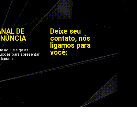
ANAL DE
Deixe seu
ENÚNCIA
contato, nós
ligamos para
ue aqui e siga as
você:
ruções para apresentar
denúncia.
os.