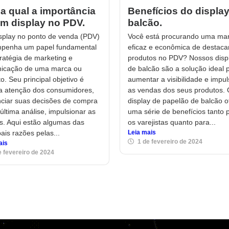
a qual a importância
Benefícios do displa
m display no PDV.
balcão.
splay no ponto de venda (PDV)
Você está procurando uma ma
penha um papel fundamental
eficaz e econômica de destaca
ratégia de marketing e
produtos no PDV? Nossos disp
icação de uma marca ou
de balcão são a solução ideal 
o. Seu principal objetivo é
aumentar a visibilidade e impul
 a atenção dos consumidores,
as vendas dos seus produtos.
nciar suas decisões de compra
display de papelão de balcão o
última análise, impulsionar as
uma série de benefícios tanto 
s. Aqui estão algumas das
os varejistas quanto para...
pais razões pelas...
Leia mais
1 de fevereiro de 2024
ais
e fevereiro de 2024