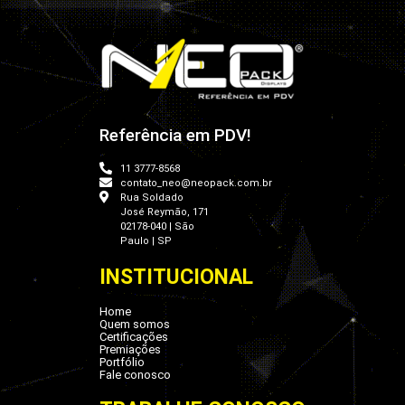
Referência em PDV!
11 3777-8568
contato_neo@neopack.com.br
Rua Soldado
José Reymão, 171
02178-040 | São
Paulo | SP
INSTITUCIONAL
Home
Quem somos
Certificações
Premiações
Portfólio
Fale conosco