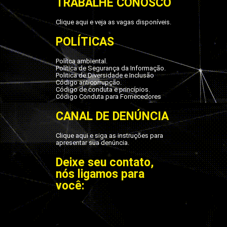
TRABALHE CONOSCO
Clique aqui e veja as vagas disponíveis.
POLÍTICAS
Polítca ambiental.
Política de Segurança da Informação.
Politica de Diversidade e Inclusão
Código anticorrupção.
Código de conduta e princípios.
Código Conduta para Fornecedores
CANAL DE DENÚNCIA
Clique aqui e siga as instruções para
apresentar sua denúncia.
Deixe seu contato,
nós ligamos para
você: