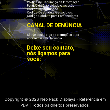
Política de Segurança da Informação.
Politica de Diversidade e Inclusão
Código anticorrupção.
Código de conduta e princípios.
Código Conduta para Fornecedores
CANAL DE DENÚNCIA
Clique aqui e siga as instruções para
apresentar sua denúncia.
Deixe seu contato,
nós ligamos para
você:
Copyright © 2026 Neo Pack Displays - Referência em
PDV | Todos os direitos preservados.