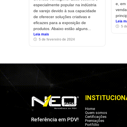
e, em 
especialmente popular na indústria
venda
de varejo devido à sua capacidade
princi
de oferecer soluções criativas e
Leia m
eficazes para a exposição de
5 d
produtos. Abaixo estão alguns...
Leia mais
5 de fevereiro de 2024
INSTITUCION
Home
Quem somos
Certificações
Referência em PDV!
Premiações
Portfólio