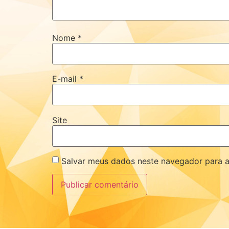
Nome
*
E-mail
*
Site
Salvar meus dados neste navegador para a