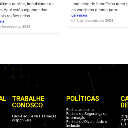
última análise, impulsionar as
uma série de benefícios tanto 
s. Aqui estão algumas das
os varejistas quanto para...
pais razões pelas...
Leia mais
1 de fevereiro de 2024
ais
e fevereiro de 2024
AL
TRABALHE
POLÍTICAS
C
CONOSCO
D
Polítca ambiental.
Política de Segurança da
Clique aqui e veja as vagas
Cliq
Informação.
disponíveis.
inst
Politica de Diversidade e
sua 
Inclusão