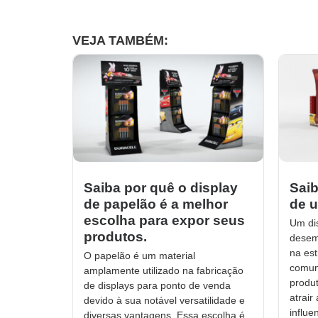
VEJA TAMBÉM:
Saiba por quê o display
Saib
de papelão é a melhor
de u
escolha para expor seus
Um di
produtos.
desem
na est
O papelão é um material
comun
amplamente utilizado na fabricação
produt
de displays para ponto de venda
atrair
devido à sua notável versatilidade e
influe
diversas vantagens. Essa escolha é