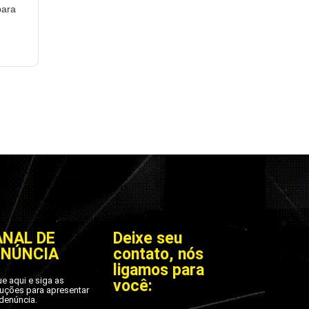
para
ANAL DE
Deixe seu
ENÚNCIA
contato, nós
ligamos para
ue aqui e siga as
você:
ruções para apresentar
denúncia.