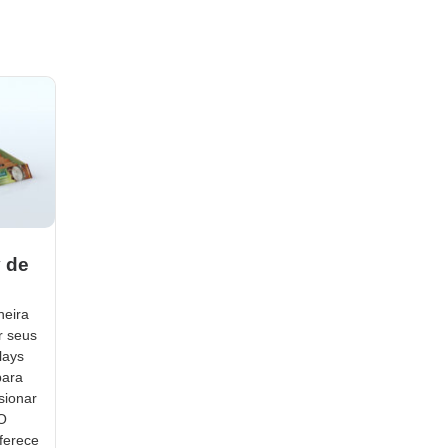
y de
neira
r seus
lays
para
sionar
 O
ferece